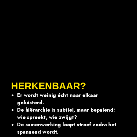
HERKENBAAR?
Er wordt weinig écht naar elkaar
geluisterd.
De hiërarchie is subtiel, maar bepalend:
wie spreekt, wie zwijgt?
De samenwerking loopt stroef zodra het
spannend wordt.