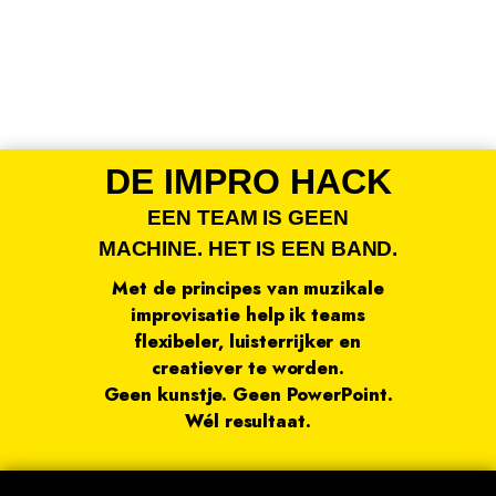
DE IMPRO HACK
EEN TEAM IS GEEN
MACHINE. HET IS EEN BAND.
Met de principes van muzikale
improvisatie help ik teams
flexibeler, luisterrijker en
creatiever te worden.
Geen kunstje. Geen PowerPoint.
Wél resultaat.