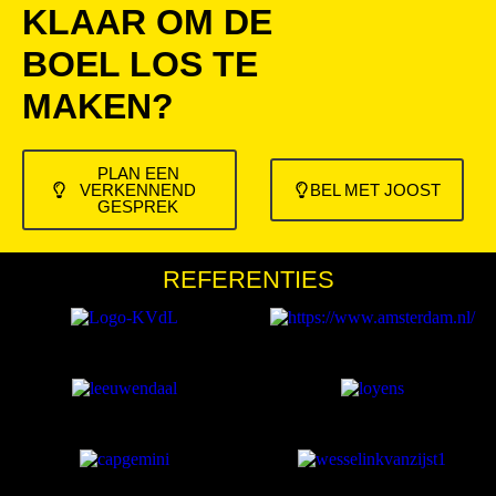
KLAAR OM DE
BOEL LOS TE
MAKEN?
PLAN EEN
VERKENNEND
BEL MET JOOST
GESPREK
REFERENTIES