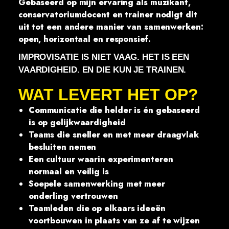
Gebaseerd op mijn ervaring als muzikant,
conservatoriumdocent en trainer nodigt dit
uit tot een andere manier van samenwerken:
open, horizontaal en responsief.
IMPROVISATIE IS NIET VAAG. HET IS EEN
VAARDIGHEID. EN DIE KUN JE TRAINEN.
WAT LEVERT HET OP?
Communicatie die helder is én gebaseerd
is op gelijkwaardigheid
Teams die sneller en met meer draagvlak
besluiten nemen
Een cultuur waarin experimenteren
normaal en veilig is
Soepele samenwerking met meer
onderling vertrouwen
Teamleden die op elkaars ideeën
voortbouwen in plaats van ze af te wijzen