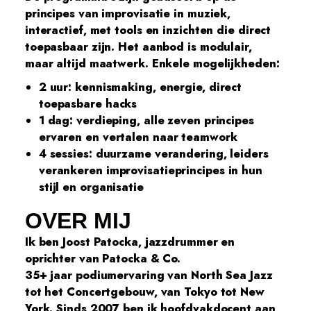
principes van improvisatie in muziek,
interactief, met tools en inzichten die direct
toepasbaar zijn. Het aanbod is modulair,
maar altijd maatwerk. Enkele mogelijkheden:
⁠2 uur: kennismaking, energie, direct
toepasbare hacks
⁠1 dag: verdieping, alle zeven principes
ervaren en vertalen naar teamwork
⁠4 sessies: duurzame verandering, leiders
verankeren improvisatieprincipes in hun
stijl en organisatie
OVER MIJ
Ik ben Joost Patocka, jazzdrummer en
oprichter van Patocka & Co.
35+ jaar podiumervaring van North Sea Jazz
tot het Concertgebouw, van Tokyo tot New
York. Sinds 2007 ben ik hoofdvakdocent aan